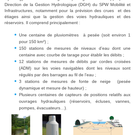
Direction de la Gestion Hydrologique (DGH) du SPW Mobilité et
Réseaux de mesure
Demande d'un compte
Infrastructures, notamment pour la prévision des crues et des
étiages ainsi que la gestion des voies hydrauliques et des
Prévision des crues
réservoirs. Il comprend principalement :
Une centaine de pluviomètres à pesée (soit environ 1
pour 150 km²) ;
150 stations de mesures de niveaux d’eau dont une
centaine avec courbe de tarage pour établir les débits ;
12 stations de mesures de débits par cordes croisées
(ADM) sur les voies navigables dont les niveaux sont
régulés par des barrages au fil de l’eau ;
3 stations de mesures de fonte de neige (pesée
dynamique et mesure de hauteur) ;
Plusieurs centaines de capteurs de positions relatifs aux
ouvrages hydrauliques (réservoirs, écluses, vannes,
pompes, évacuateurs…).