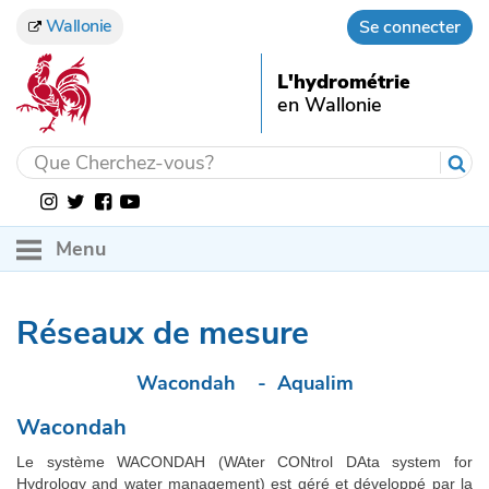
Wallonie
Se connecter
L'hydrométrie
en Wallonie
Menu
ACCUEIL
Réseaux de mesure
OBSERVATIONS
SERVICES
Wacondah
-
Aqualim
Hauteur
Wacondah
EN SAVOIR PLUS
Rapports et publications
Débit
Le système WACONDAH (WAter CONtrol DAta system for
ACTUALITÉS
Gestion des cours d'eau en Wallonie
Téléchargements des données
Précipitation
Hydrology and water management) est géré et développé par la