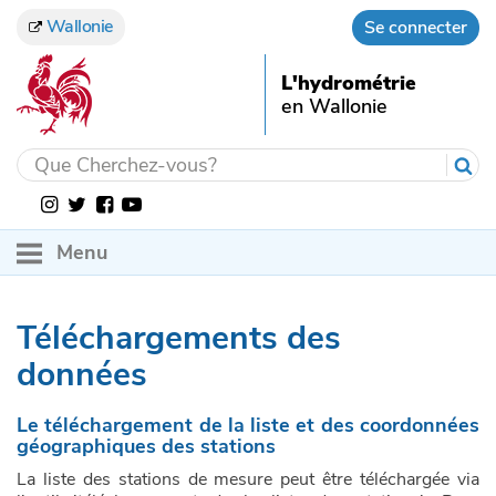
Wallonie
Se connecter
L'hydrométrie
en Wallonie
Menu
ACCUEIL
Téléchargements des
OBSERVATIONS
données
SERVICES
Hauteur
Le téléchargement de la liste et des coordonnées
EN SAVOIR PLUS
Rapports et publications
Débit
géographiques des stations
ACTUALITÉS
La liste des stations de mesure peut être téléchargée via
Gestion des cours d'eau en Wallonie
Téléchargements des données
Précipitation